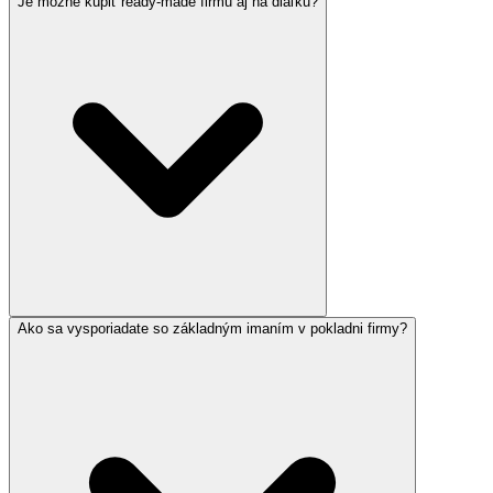
Je možné kúpiť ready-made firmu aj na diaľku?
Ako sa vysporiadate so základným imaním v pokladni firmy?