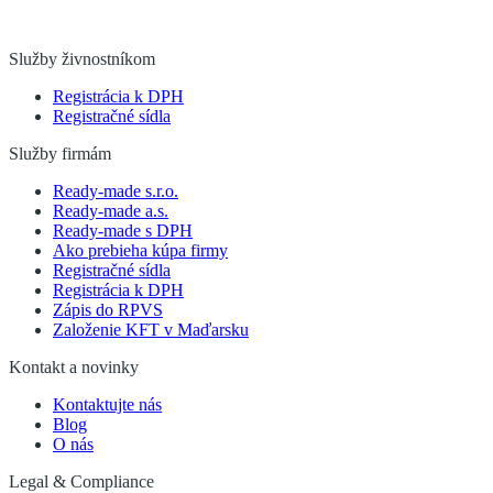
Služby živnostníkom
Registrácia k DPH
Registračné sídla
Služby firmám
Ready-made s.r.o.
Ready-made a.s.
Ready-made s DPH
Ako prebieha kúpa firmy
Registračné sídla
Registrácia k DPH
Zápis do RPVS
Založenie KFT v Maďarsku
Kontakt a novinky
Kontaktujte nás
Blog
O nás
Legal & Compliance