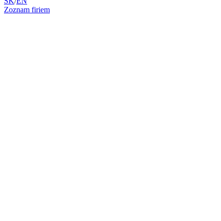
SK
/
EN
Zoznam firiem