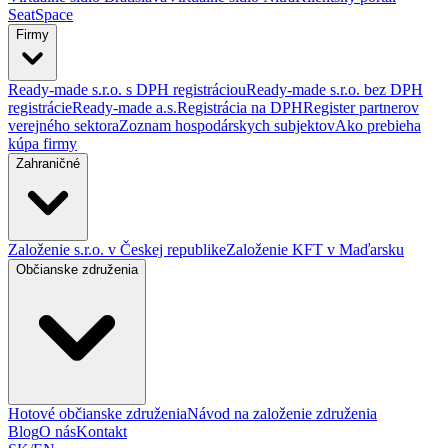
SeatSpace
Firmy
Ready-made s.r.o. s DPH registráciou
Ready-made s.r.o. bez DPH
registrácie
Ready-made a.s.
Registrácia na DPH
Register partnerov
verejného sektora
Zoznam hospodárskych subjektov
Ako prebieha
kúpa firmy
Zahraničné
Založenie s.r.o. v Českej republike
Založenie KFT v Maďarsku
Občianske združenia
Hotové občianske združenia
Návod na založenie združenia
Blog
O nás
Kontakt