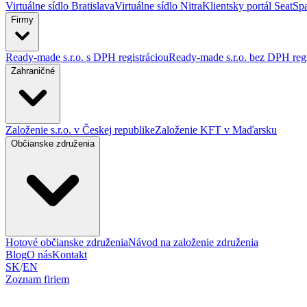
Virtuálne sídlo Bratislava
Virtuálne sídlo Nitra
Klientsky portál SeatSp
Firmy
Ready-made s.r.o. s DPH registráciou
Ready-made s.r.o. bez DPH regi
Zahraničné
Založenie s.r.o. v Českej republike
Založenie KFT v Maďarsku
Občianske združenia
Hotové občianske združenia
Návod na založenie združenia
Blog
O nás
Kontakt
SK
/
EN
Zoznam firiem