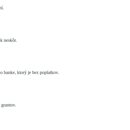
ní.
ok neskôr.
o banke, ktorý je bez poplatkov.
 grantov.