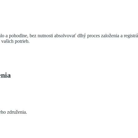
 pohodlne, bez nutnosti absolvovať dlhý proces založenia a registráci
vašich potrieb.
enia
eho združenia.