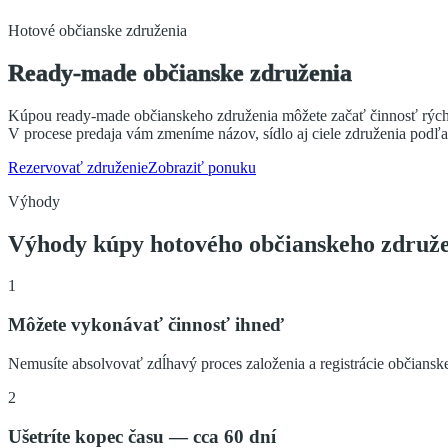
Hotové občianske združenia
R
e
a
d
y
-
m
a
d
e
o
b
č
i
a
n
s
k
e
z
d
r
u
ž
e
n
i
a
Kúpou ready-made občianskeho združenia môžete začať činnosť rýchlo a
V procese predaja vám zmeníme názov, sídlo aj ciele združenia podľa 
Rezervovať združenie
Zobraziť ponuku
Výhody
Výhody kúpy hotového občianskeho združ
1
Môžete vykonávať činnosť ihneď
Nemusíte absolvovať zdĺhavý proces založenia a registrácie občiansk
2
Ušetríte kopec času — cca 60 dní