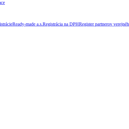
ace
strácie
Ready-made a.s.
Registrácia na DPH
Register partnerov verejnéh