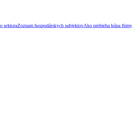
o sektora
Zoznam hospodárskych subjektov
Ako prebieha kúpa firmy