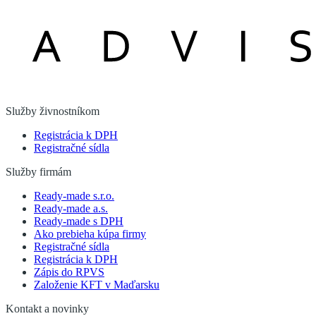
Služby živnostníkom
Registrácia k DPH
Registračné sídla
Služby firmám
Ready-made s.r.o.
Ready-made a.s.
Ready-made s DPH
Ako prebieha kúpa firmy
Registračné sídla
Registrácia k DPH
Zápis do RPVS
Založenie KFT v Maďarsku
Kontakt a novinky