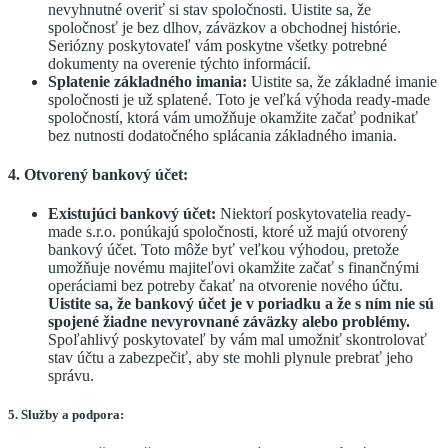
nevyhnutné overiť si stav spoločnosti. Uistite sa, že
spoločnosť je bez dlhov, záväzkov a obchodnej histórie.
Seriózny poskytovateľ vám poskytne všetky potrebné
dokumenty na overenie týchto informácií.
Splatenie základného imania:
Uistite sa, že základné imanie
spoločnosti je už splatené. Toto je veľká výhoda ready-made
spoločností, ktorá vám umožňuje okamžite začať podnikať
bez nutnosti dodatočného splácania základného imania.
4. Otvorený bankový účet:
Existujúci bankový účet:
Niektorí poskytovatelia ready-
made s.r.o. ponúkajú spoločnosti, ktoré už majú otvorený
bankový účet. Toto môže byť veľkou výhodou, pretože
umožňuje novému majiteľovi okamžite začať s finančnými
operáciami bez potreby čakať na otvorenie nového účtu.
Uistite sa, že bankový účet je v poriadku a že s ním nie sú
spojené žiadne nevyrovnané záväzky alebo problémy.
Spoľahlivý poskytovateľ by vám mal umožniť skontrolovať
stav účtu a zabezpečiť, aby ste mohli plynule prebrať jeho
správu.
5. Služby a podpora: