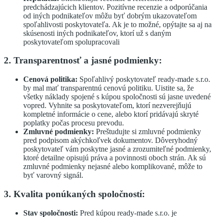
predchádzajúcich klientov. Pozitívne recenzie a odporúčania
od iných podnikateľov môžu byť dobrým ukazovateľom
spoľahlivosti poskytovateľa. Ak je to možné, opýtajte sa aj na
skúsenosti iných podnikateľov, ktorí už s daným
poskytovateľom spolupracovali
2. Transparentnosť a jasné podmienky:
Cenová politika:
Spoľahlivý poskytovateľ ready-made s.r.o.
by mal mať transparentnú cenovú politiku. Uistite sa, že
všetky náklady spojené s kúpou spoločnosti sú jasne uvedené
vopred. Vyhnite sa poskytovateľom, ktorí nezverejňujú
kompletné informácie o cene, alebo ktorí pridávajú skryté
poplatky počas procesu prevodu.
Zmluvné podmienky:
Preštudujte si zmluvné podmienky
pred podpisom akýchkoľvek dokumentov. Dôveryhodný
poskytovateľ vám poskytne jasné a zrozumiteľné podmienky,
ktoré detailne opisujú práva a povinnosti oboch strán. Ak sú
zmluvné podmienky nejasné alebo komplikované, môže to
byť varovný signál.
3. Kvalita ponúkaných spoločností:
Stav spoločnosti:
Pred kúpou ready-made s.r.o. je