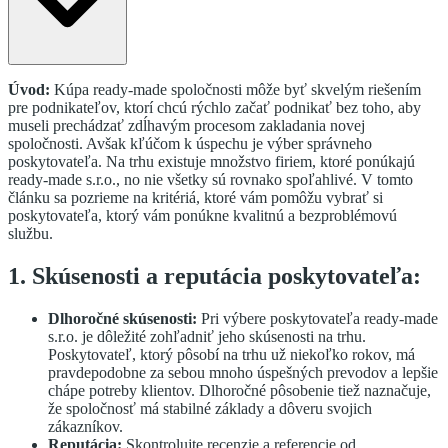
Úvod:
Kúpa ready-made spoločnosti môže byť skvelým riešením
pre podnikateľov, ktorí chcú rýchlo začať podnikať bez toho, aby
museli prechádzať zdĺhavým procesom zakladania novej
spoločnosti. Avšak kľúčom k úspechu je výber správneho
poskytovateľa. Na trhu existuje množstvo firiem, ktoré ponúkajú
ready-made s.r.o., no nie všetky sú rovnako spoľahlivé. V tomto
článku sa pozrieme na kritériá, ktoré vám pomôžu vybrať si
poskytovateľa, ktorý vám ponúkne kvalitnú a bezproblémovú
službu.
1. Skúsenosti a reputácia poskytovateľa:
Dlhoročné skúsenosti:
Pri výbere poskytovateľa ready-made
s.r.o. je dôležité zohľadniť jeho skúsenosti na trhu.
Poskytovateľ, ktorý pôsobí na trhu už niekoľko rokov, má
pravdepodobne za sebou mnoho úspešných prevodov a lepšie
chápe potreby klientov. Dlhoročné pôsobenie tiež naznačuje,
že spoločnosť má stabilné základy a dôveru svojich
zákazníkov.
Reputácia:
Skontrolujte recenzie a referencie od