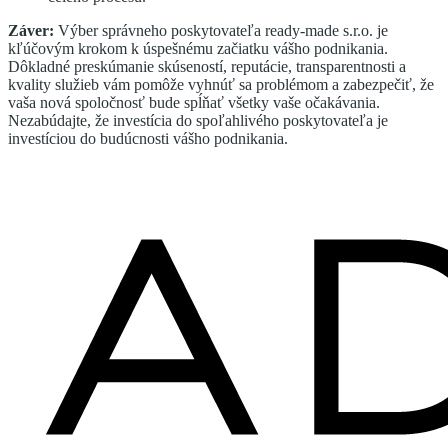
Záver:
Výber správneho poskytovateľa ready-made s.r.o. je
kľúčovým krokom k úspešnému začiatku vášho podnikania.
Dôkladné preskúmanie skúseností, reputácie, transparentnosti a
kvality služieb vám pomôže vyhnúť sa problémom a zabezpečiť, že
vaša nová spoločnosť bude spĺňať všetky vaše očakávania.
Nezabúdajte, že investícia do spoľahlivého poskytovateľa je
investíciou do budúcnosti vášho podnikania.