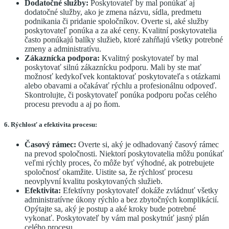
Dodatočné služby:
Poskytovateľ by mal ponúkať aj
dodatočné služby, ako je zmena názvu, sídla, predmetu
podnikania či pridanie spoločníkov. Overte si, aké služby
poskytovateľ ponúka a za aké ceny. Kvalitní poskytovatelia
často ponúkajú balíky služieb, ktoré zahŕňajú všetky potrebné
zmeny a administratívu.
Zákaznícka podpora:
Kvalitný poskytovateľ by mal
poskytovať silnú zákaznícku podporu. Mali by ste mať
možnosť kedykoľvek kontaktovať poskytovateľa s otázkami
alebo obavami a očakávať rýchlu a profesionálnu odpoveď.
Skontrolujte, či poskytovateľ ponúka podporu počas celého
procesu prevodu a aj po ňom.
6. Rýchlosť a efektivita procesu:
Časový rámec:
Overte si, aký je odhadovaný časový rámec
na prevod spoločnosti. Niektorí poskytovatelia môžu ponúkať
veľmi rýchly proces, čo môže byť výhodné, ak potrebujete
spoločnosť okamžite. Uistite sa, že rýchlosť procesu
neovplyvní kvalitu poskytovaných služieb.
Efektivita:
Efektívny poskytovateľ dokáže zvládnuť všetky
administratívne úkony rýchlo a bez zbytočných komplikácií.
Opýtajte sa, aký je postup a aké kroky bude potrebné
vykonať. Poskytovateľ by vám mal poskytnúť jasný plán
celého procesu.