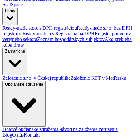
SeatSpace
Firmy
Ready-made s.r.o. s DPH registráciou
Ready-made s.r.o. bez DPH
registrácie
Ready-made a.s.
Registrácia na DPH
Register partnerov
verejného sektora
Zoznam hospodárskych subjektov
Ako prebieha
kúpa firmy
Zahraničné
Založenie s.r.o. v Českej republike
Založenie KFT v Maďarsku
Občianske združenia
Hotové občianske združenia
Návod na založenie združenia
Blog
O nás
Kontakt