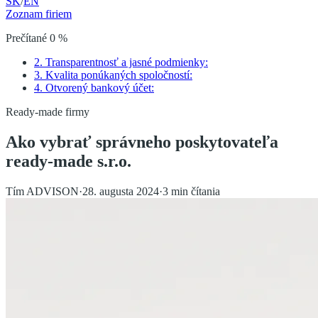
SK
/
EN
Zoznam firiem
Prečítané
0
%
2. Transparentnosť a jasné podmienky:
3. Kvalita ponúkaných spoločností:
4. Otvorený bankový účet:
Ready-made firmy
Ako vybrať správneho poskytovateľa
ready-made s.r.o.
Tím ADVISON
·
28. augusta 2024
·
3
min čítania