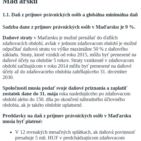
Maďarsku
1.1. Daň z príjmov právnických osôb a globálna minimálna daň
Sadzba dane z príjmov právnických osôb v Maďarsku je 9 %.
Daňové straty
v Maďarsku je možné prenášať do ďalších
zdaňovacích období, avšak v jednom zdaňovacom období je možné
odpočítať daňovú stratu vo výške maximálne 50 % z daňového
základu. Straty, ktoré vznikli od roku 2015, môžu byť prenesené na
daňové účely na obdobie 5 rokov. Straty vzniknuté v zdaňovacom
období začínajúcom v roku 2014 môžu byť prenesené na daňové
účely až do zdaňovacieho obdobia zahŕňajúceho 31. december
2030.
Spoločnosti musia podať svoje daňové priznania a zaplatiť
zostatok dane do 31. mája
roka nasledujúceho po zdaňovacom
období alebo do 150. dňa po skončení náhradného účtovného
obdobia, ak je takéto obdobie uplatnené.
Preddavky na daň z príjmov právnických osôb v Maďarsku
musia byť platené:
V 12 rovnakých mesačných splátkach, ak daňová povinnosť
presahuje 5 mil. HUF v predchádzajúcom zdaňovacom