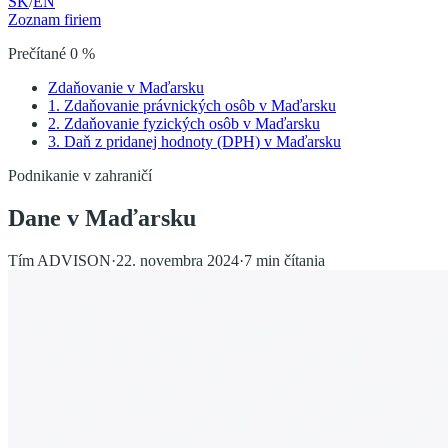
SK
/
EN
Zoznam firiem
Prečítané
0
%
Zdaňovanie v Maďarsku
1. Zdaňovanie právnických osôb v Maďarsku
2. Zdaňovanie fyzických osôb v Maďarsku
3. Daň z pridanej hodnoty (DPH) v Maďarsku
Podnikanie v zahraničí
Dane v Maďarsku
Tím ADVISON
·
22. novembra 2024
·
7
min čítania