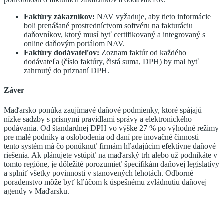
Faktúry zákazníkov:
NAV vyžaduje, aby tieto informácie
boli prenášané prostredníctvom softvéru na fakturáciu
daňovníkov, ktorý musí byť certifikovaný a integrovaný s
online daňovým portálom NAV.
Faktúry dodávateľov:
Zoznam faktúr od každého
dodávateľa (číslo faktúry, čistá suma, DPH) by mal byť
zahrnutý do priznaní DPH.
Záver
Maďarsko ponúka zaujímavé daňové podmienky, ktoré spájajú
nízke sadzby s prísnymi pravidlami správy a elektronického
podávania. Od štandardnej DPH vo výške 27 % po výhodné režimy
pre malé podniky a oslobodenia od daní pre inovačné činnosti –
tento systém má čo ponúknuť firmám hľadajúcim efektívne daňové
riešenia. Ak plánujete vstúpiť na maďarský trh alebo už podnikáte v
tomto regióne, je dôležité porozumieť špecifikám daňovej legislatívy
a splniť všetky povinnosti v stanovených lehotách. Odborné
poradenstvo môže byť kľúčom k úspešnému zvládnutiu daňovej
agendy v Maďarsku.