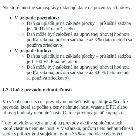
Niektoré miestne samosprávy ukladajú dane na pozemky a budovy:
V prípade pozemkov:
Daň sa uplatňuje na základe plochy – príslušná sadzba
je 200 HUF na m², alebo
Daň môže byť založená na upravenej trhovej hodnote
podľa zákona, pričom sadzba je až 3 % (táto metóda sa
používa zriedkavo).
V prípade budov:
Daň sa uplatňuje na základe plochy – príslušná sadzba
je 1 100 HUF na m², alebo
Daň môže byť založená na upravenej trhovej hodnote
podľa zákona, pričom sadzba je až 3,6 % (táto metóda
sa používa zriedkavo).
1.3. Daň z prevodu nehnuteľností
Vo všeobecnosti sa na prevody nehnuteľností uplatňuje 4 % daň z
prevodu, ktorá sa počíta z ceny nehnuteľnosti vrátane DPH alebo
trhovej hodnoty nehnuteľnosti. Daň je povinný platiť kupujúci.
Toto pravidlo sa vzťahuje aj na prevody akcií v spoločnostiach,
ktoré vlastnia nehnuteľnosti v Maďarsku, pričom tieto nehnuteľnosti
spolu s príbuznými subjektmi tvoria 75 % alebo viac celkových