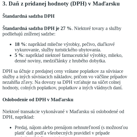
3. Daň z pridanej hodnoty (DPH) v Maďarsku
Štandardná sadzba DPH
Štandardná sadzba DPH je 27 %
. Niektoré tovary a služby
podliehajú zníženej sadzbe:
18 %
: napríklad mliečne výrobky, pečivo, diaľkové
vykurovanie, služby turistického ubytovania.
5 %
: napríklad niektoré farmaceutické výrobky, mlieko,
denné noviny, medzičlánky z hrubého dobytka.
DPH sa účtuje z predajnej ceny vrátane poplatkov za súvisiace
služby a iných súvisiacich nákladov, pričom vo väčšine prípadov
nezahŕňa zľavy. Na dovozy sa DPH vzťahuje na súčet colnej
hodnoty, colných poplatkov, poplatkov a iných vládnych daní.
Oslobodenie od DPH v Maďarsku
Niektoré transakcie vykonávané v Maďarsku sú oslobodené od
DPH, napríklad:
Predaj, nájom alebo prenájom nehnuteľností (s možnosťou
platiť daň podľa všeobecných pravidiel v prípade