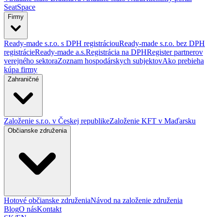
SeatSpace
Firmy
Ready-made s.r.o. s DPH registráciou
Ready-made s.r.o. bez DPH
registrácie
Ready-made a.s.
Registrácia na DPH
Register partnerov
verejného sektora
Zoznam hospodárskych subjektov
Ako prebieha
kúpa firmy
Zahraničné
Založenie s.r.o. v Českej republike
Založenie KFT v Maďarsku
Občianske združenia
Hotové občianske združenia
Návod na založenie združenia
Blog
O nás
Kontakt