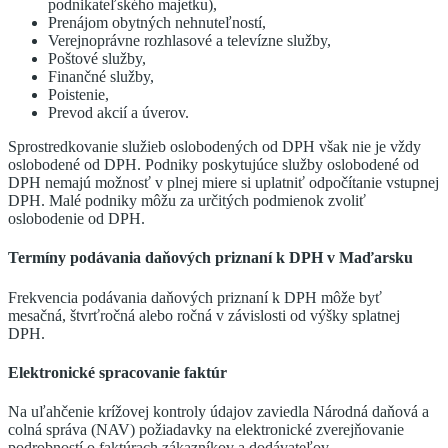
podnikateľského majetku),
Prenájom obytných nehnuteľností,
Verejnoprávne rozhlasové a televízne služby,
Poštové služby,
Finančné služby,
Poistenie,
Prevod akcií a úverov.
Sprostredkovanie služieb oslobodených od DPH však nie je vždy
oslobodené od DPH. Podniky poskytujúce služby oslobodené od
DPH nemajú možnosť v plnej miere si uplatniť odpočítanie vstupnej
DPH. Malé podniky môžu za určitých podmienok zvoliť
oslobodenie od DPH.
Termíny podávania daňových priznaní k DPH v Maďarsku
Frekvencia podávania daňových priznaní k DPH môže byť
mesačná, štvrťročná alebo ročná v závislosti od výšky splatnej
DPH.
Elektronické spracovanie faktúr
Na uľahčenie krížovej kontroly údajov zaviedla Národná daňová a
colná správa (NAV) požiadavky na elektronické zverejňovanie
podrobností o faktúrach zákazníkov a dodávateľov.