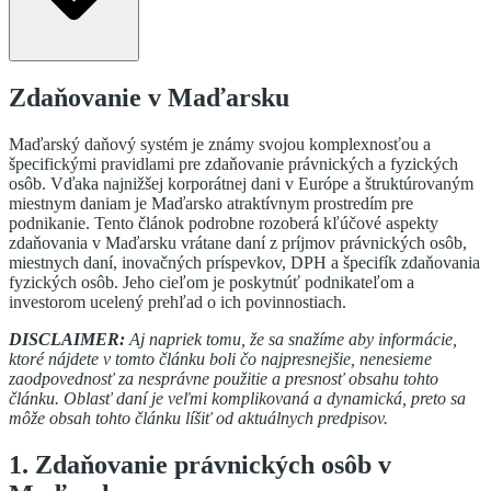
Zdaňovanie v Maďarsku
Maďarský daňový systém je známy svojou komplexnosťou a
špecifickými pravidlami pre zdaňovanie právnických a fyzických
osôb. Vďaka najnižšej korporátnej dani v Európe a štruktúrovaným
miestnym daniam je Maďarsko atraktívnym prostredím pre
podnikanie. Tento článok podrobne rozoberá kľúčové aspekty
zdaňovania v Maďarsku vrátane daní z príjmov právnických osôb,
miestnych daní, inovačných príspevkov, DPH a špecifík zdaňovania
fyzických osôb. Jeho cieľom je poskytnúť podnikateľom a
investorom ucelený prehľad o ich povinnostiach.
DISCLAIMER:
Aj napriek tomu, že sa snažíme aby informácie,
ktoré nájdete v tomto článku boli čo najpresnejšie, nenesieme
zaodpovednosť za nesprávne použitie a presnosť obsahu tohto
článku. Oblasť daní je veľmi komplikovaná a dynamická, preto sa
môže obsah tohto článku líšiť od aktuálnych predpisov.
1. Zdaňovanie právnických osôb v