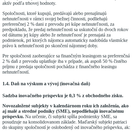
aktív podľa trhovej hodnoty.
Spoločnosti, ktoré kupujú, predávajú alebo prenajímajú
nehnuteľnosti v rámci svojej bežnej činnosti, podliehajú
preferenčnej 2 % dani z prevodu pri kúpe nehnuteľnosti, za
predpokladu, že predaj nehnuteľnosti sa uskutoční do dvoch rokov
od dátumu jej kúpy alebo že nehnuteľnosť je prenajatá za
podmienok, pri ktorých nájomca automaticky nadobúda vlastnícke
právo k nehnuteľnosti po skončení nájomnej doby.
Pre spoločnosti zaoberajúce sa finančným leasingom sa preferenčná
2 % daň z prevodu uplatňuje iba v prípade, ak aspoň 50 % čistého
príjmu z predaja spoločnosti pochádza z finančného leasingu
nehnuteľností.
1.4. Daň na výskum a vývoj (inovačná daň)
Sadzba inovačného príspevku je 0,3 % z obchodného zisku.
Novozaložené subjekty v kalendárnom roku ich založenia, ako
aj malé a stredné podniky (SME), nepodliehajú inovačnému
príspevku.
Na určenie, či subjekt spĺňa podmienky SME, sa
posudzuje na konsolidovanom základe. Maďarský subjekt patriaci
do skupiny spoločností je oslobodený od inovačného príspevku, ak: