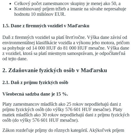
Celkový počet zamestnancov skupiny je menej ako 50, a
Kombinovaný príjem tržieb a imanie na súvahe nepresahuje
hodnotu 10 miliónov EUR.
1.5. Dane z firemných vozidiel v Maďarsku
Daň z firemných vozidiel sa platí štvrťročne. Výška dane závisí od
environmentálnej klasifikácie vozidla a výkonu jeho motora, pričom
sa pohybuje od 14 000 HUF do 81 000 HUF mesačne. Výška dane
z vozidiel, ktorá sa platí miestnym samosprávam, je odpočítateľná
od tejto dane.
2. Zdaňovanie fyzických osôb v Maďarsku
2.1. Daň z príjmu fyzických osôb
Všeobecná sadzba dane je 15 %.
Platy zamestnancov mladších ako 25 rokov nepodliehajú dani z
príjmu fyzických osôb (do výšky 576 601 HUF mesačne). Platy
matiek mladších ako 30 rokov nepodliehajú dani z príjmu fyzických
osôb (do výšky 576 601 HUF mesačne).
Zákon rozdeľuje príjmy do rôznych kategórií. Akýkoľvek príjem