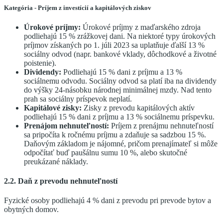
Kategória - Príjem z investícií a kapitálových ziskov
Úrokové príjmy:
Úrokové príjmy z maďarského zdroja
podliehajú 15 % zrážkovej dani. Na niektoré typy úrokových
príjmov získaných po 1. júli 2023 sa uplatňuje ďalší 13 %
sociálny odvod (napr. bankové vklady, dôchodkové a životné
poistenie).
Dividendy:
Podliehajú 15 % dani z príjmu a 13 %
sociálnemu odvodu. Sociálny odvod sa platí iba na dividendy
do výšky 24-násobku národnej minimálnej mzdy. Nad tento
prah sa sociálny príspevok neplatí.
Kapitálové zisky:
Zisky z prevodu kapitálových aktív
podliehajú 15 % dani z príjmu a 13 % sociálnemu príspevku.
Prenájom nehnuteľností:
Príjem z prenájmu nehnuteľností
sa pripočíta k ročnému príjmu a zdaňuje sa sadzbou 15 %.
Daňovým základom je nájomné, pričom prenajímateľ si môže
odpočítať buď paušálnu sumu 10 %, alebo skutočné
preukázané náklady.
2.2. Daň z prevodu nehnuteľností
Fyzické osoby podliehajú 4 % dani z prevodu pri prevode bytov a
obytných domov.