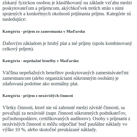
získaný fyzickou osobou je klasifikovaný na základe vzťahu medzi
poskytovateľom a príjemcom, akýchkoľvek tretích strán s nimi
spojených a konkrétnych okolností prijímania príjmu. Kategórie sú
nasledujúce:
Kategória - príjem zo zamestnania v Maďarsku
Daňovým základom je hrubý plat a iné príjmy (spolu kombinovaný
celkový príjem).
Kategória - nepeňažné benefity v Maďarsku
Väčšina nepeňažných benefitov poskytovaných zamestnávateľmi
zamestnancom (alebo organizáciami súkromným osobám) je
zdaňovaná podobne ako normálny plat.
Kategória - príjem z nezávislých činností
Všetky činnosti, ktoré nie sú zahrnuté medzi závislé činnosti, sa
považujú za nezávislé (napr. činnosti súkromných podnikateľov,
poľnohospodárov, certifikovaných audítorov). Osoby s príjmami z
nezávislých činností si môžu odpočítať buď paušálne náklady vo
výške 10 %, alebo skutočné preukázané náklady.