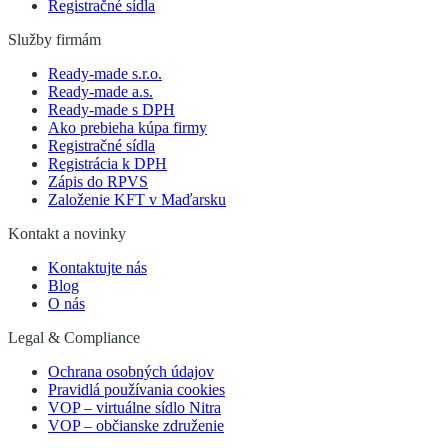
Registračné sídla
Služby firmám
Ready-made s.r.o.
Ready-made a.s.
Ready-made s DPH
Ako prebieha kúpa firmy
Registračné sídla
Registrácia k DPH
Zápis do RPVS
Založenie KFT v Maďarsku
Kontakt a novinky
Kontaktujte nás
Blog
O nás
Legal & Compliance
Ochrana osobných údajov
Pravidlá používania cookies
VOP – virtuálne sídlo Nitra
VOP – občianske združenie