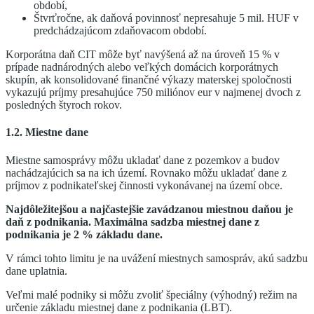
období,
Štvrťročne, ak daňová povinnosť nepresahuje 5 mil. HUF v
predchádzajúcom zdaňovacom období.
Korporátna daň CIT môže byť navýšená až na úroveň 15 % v
prípade nadnárodných alebo veľkých domácich korporátnych
skupín, ak konsolidované finančné výkazy materskej spoločnosti
vykazujú príjmy presahujúce 750 miliónov eur v najmenej dvoch z
posledných štyroch rokov.
1.2. Miestne dane
Miestne samosprávy môžu ukladať dane z pozemkov a budov
nachádzajúcich sa na ich území. Rovnako môžu ukladať dane z
príjmov z podnikateľskej činnosti vykonávanej na území obce.
Najdôležitejšou a najčastejšie zavádzanou miestnou daňou je
daň z podnikania.
Maximálna sadzba miestnej dane z
podnikania je 2 % základu dane.
V rámci tohto limitu je na uvážení miestnych samospráv, akú sadzbu
dane uplatnia.
Veľmi malé podniky si môžu zvoliť špeciálny (výhodný) režim na
určenie základu miestnej dane z podnikania (LBT).