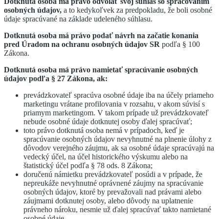
Dotknutá osoba má právo odvolať svoj súhlas so spracovaním
osobných údajov,
a to kedykoľvek za predpokladu, že boli osobné
údaje spracúvané na základe udeleného súhlasu.
Dotknutá osoba má právo podať návrh na začatie konania
pred Úradom na ochranu osobných údajov SR
podľa § 100
Zákona.
Dotknutá osoba má právo namietať spracúvanie osobných
údajov podľa § 27 Zákona, ak:
prevádzkovateľ spracúva osobné údaje iba na účely priameho
marketingu vrátane profilovania v rozsahu, v akom súvisí s
priamym marketingom. V takom prípade už prevádzkovateľ
nebude osobné údaje dotknutej osoby ďalej spracúvať;
toto právo dotknutá osoba nemá v prípadoch, keď je
spracúvanie osobných údajov nevyhnutné na plnenie úlohy z
dôvodov verejného záujmu, ak sa osobné údaje spracúvajú na
vedecký účel, na účel historického výskumu alebo na
štatistický účel podľa § 78 ods. 8 Zákona;
doručenú námietku prevádzkovateľ posúdi a v prípade, že
nepreukáže nevyhnutné oprávnené záujmy na spracúvanie
osobných údajov, ktoré by prevažovali nad právami alebo
záujmami dotknutej osoby, alebo dôvody na uplatnenie
právneho nároku, nesmie už ďalej spracúvať takto namietané
osobné údaje.