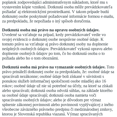
poplatok zodpovedajúci administratívnym nákladom, ktoré mu s
vystavením kópie vzniknú. Dotknutá osoba môže prevádzkovateľa
požiadať aj elektronickými prostriedkami. V takom prípade budú
dotknutej osobe poskytnuté požadované informácie formou e-mailu,
za predpokladu, že nepožiada o iný spôsob doručenia.
Dotknutá osoba má právo na opravu osobných údajov.
Uvedené sa vzťahuje na prípad, kedy prevádzkovateľ vedie vo
svojej evidencii o dotknutej osobe nesprávne osobné údaje. K
tomuto právu sa vzťahuje aj právo dotknutej osoby na doplnenie
neúplných osobných údajov. Prevádzkovateľ vykoná opravu alebo
doplnenie osobných údajov po tom, čo ho dotknutá osoba o to
požiada alebo ho o tom oboznámi.
Dotknutá osoba má právo na vymazanie osobných údajov.
Toto
právo prináleží dotknutej osobe za predpokladu, že: osobné údaje sa
spracúvali nezákonne; osobné údaje boli získané v súvislosti s
ponukou služieb informačnej spoločnosti osobe mladšej ako 16
rokov; osobné údaje už nie sú potrebné na účely, na ktoré sa získali
alebo spracúvali; dotknutá osoba odvolá súhlas, na základe ktorého
sa osobné údaje spracúvajú; dotknutá osoba namieta voči
spracúvaniu osobných údajov; alebo je dôvodom pre výmaz
splnenie zákonnej povinnosti alebo povinnosti vyplývajúcej z iného
všeobecne záväzného právneho predpisu či medzinárodnej zmluvy,
ktorou je Slovenská republika viazaná. Výmaz spracúvaných