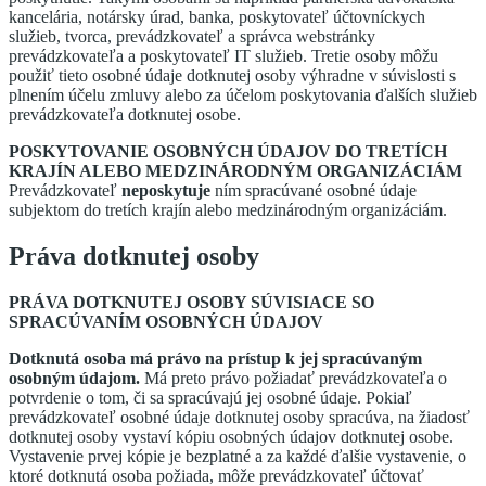
kancelária, notársky úrad, banka, poskytovateľ účtovníckych
služieb, tvorca, prevádzkovateľ a správca webstránky
prevádzkovateľa a poskytovateľ IT služieb. Tretie osoby môžu
použiť tieto osobné údaje dotknutej osoby výhradne v súvislosti s
plnením účelu zmluvy alebo za účelom poskytovania ďalších služieb
prevádzkovateľa dotknutej osobe.
POSKYTOVANIE OSOBNÝCH ÚDAJOV DO TRETÍCH
KRAJÍN ALEBO MEDZINÁRODNÝM ORGANIZÁCIÁM
Prevádzkovateľ
neposkytuje
ním spracúvané osobné údaje
subjektom do tretích krajín alebo medzinárodným organizáciám.
Práva dotknutej osoby
PRÁVA DOTKNUTEJ OSOBY SÚVISIACE SO
SPRACÚVANÍM OSOBNÝCH ÚDAJOV
Dotknutá osoba má právo na prístup k jej spracúvaným
osobným údajom.
Má preto právo požiadať prevádzkovateľa o
potvrdenie o tom, či sa spracúvajú jej osobné údaje. Pokiaľ
prevádzkovateľ osobné údaje dotknutej osoby spracúva, na žiadosť
dotknutej osoby vystaví kópiu osobných údajov dotknutej osobe.
Vystavenie prvej kópie je bezplatné a za každé ďalšie vystavenie, o
ktoré dotknutá osoba požiada, môže prevádzkovateľ účtovať