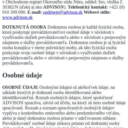
v Obchodnom registri Okresného súdu Nitra, oddiel: Sro, vložka č.
30382/N (ďalej aj ako
ADVISON
).
Telefonický kontakt:
+421 (0)
910 399 090.
E-mail:
ondriseje@advison.sk
Webové sídlo:
www.advison.sk
DOTKNUTÁ OSOBA
Dotknutou osobou je každá fyzická osoba,
ktorá poskytuje prevádzkovateľovi osobné údaje v súvislosti s
využívaním služieb prevádzkovateľa alebo v súvislosti s prejaveným
záujmom o služby prevádzkovateľa. Dotknutou osobou je aj fyzická
osoba konajúca v mene právnickej osoby, ak táto fyzická osoba
poskytuje svoje osobné údaje v súvislosti s využívaním služieb
prevádzkovateľa alebo v súvislosti s prejaveným záujmom o služby
prevádzkovateľa.
Osobné údaje
OSOBNÉ ÚDAJE
Osobnými údajmi sú akékoľvek údaje, na
základe ktorých je dotknutá osoba identifikovaná alebo
identifikovateľná. Rozsah osobných údajov, ktoré spoločnosť
ADVISON spracúva, závisí od účelu, na ktorý sú tieto osobné údaje
spracúvané. Rozsah a zoznam spracúvaných osobných údajov
vyplýva z konkrétneho zmluvného alebo predzmluvného vzťahu,
alebo je daný dotknutou osobou priamo v udeľovanom súhlase.
Prevádzkovateľ osobné údaje získava priamo od dotknutej osoby