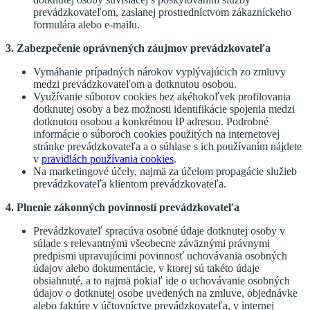
prevádzkovateľom, zaslanej prostredníctvom zákazníckeho
formulára alebo e-mailu.
3. Zabezpečenie oprávnených záujmov prevádzkovateľa
Vymáhanie prípadných nárokov vyplývajúcich zo zmluvy
medzi prevádzkovateľom a dotknutou osobou.
Využívanie súborov cookies bez akéhokoľvek profilovania
dotknutej osoby a bez možnosti identifikácie spojenia medzi
dotknutou osobou a konkrétnou IP adresou. Podrobné
informácie o súboroch cookies použitých na internetovej
stránke prevádzkovateľa a o súhlase s ich používaním nájdete
v
pravidlách používania cookies
.
Na marketingové účely, najmä za účelom propagácie služieb
prevádzkovateľa klientom prevádzkovateľa.
4. Plnenie zákonných povinností prevádzkovateľa
Prevádzkovateľ spracúva osobné údaje dotknutej osoby v
súlade s relevantnými všeobecne záväznými právnymi
predpismi upravujúcimi povinnosť uchovávania osobných
údajov alebo dokumentácie, v ktorej sú takéto údaje
obsiahnuté, a to najmä pokiaľ ide o uchovávanie osobných
údajov o dotknutej osobe uvedených na zmluve, objednávke
alebo faktúre v účtovníctve prevádzkovateľa, v internej