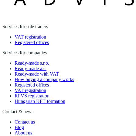
Services for sole traders
VAT registration
Registered offices
Services for companies
Ready-made s.r.o.
Ready-made a.s.
Ready-made with VAT
How buying a company works
Registered offices
VAT registration
RPVS registration
Hungarian KFT formation
Contact & news
Contact us
Blog
About us