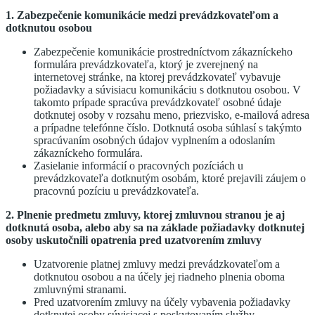
1. Zabezpečenie komunikácie medzi prevádzkovateľom a
dotknutou osobou
Zabezpečenie komunikácie prostredníctvom zákazníckeho
formulára prevádzkovateľa, ktorý je zverejnený na
internetovej stránke, na ktorej prevádzkovateľ vybavuje
požiadavky a súvisiacu komunikáciu s dotknutou osobou. V
takomto prípade spracúva prevádzkovateľ osobné údaje
dotknutej osoby v rozsahu meno, priezvisko, e-mailová adresa
a prípadne telefónne číslo. Dotknutá osoba súhlasí s takýmto
spracúvaním osobných údajov vyplnením a odoslaním
zákazníckeho formulára.
Zasielanie informácií o pracovných pozíciách u
prevádzkovateľa dotknutým osobám, ktoré prejavili záujem o
pracovnú pozíciu u prevádzkovateľa.
2. Plnenie predmetu zmluvy, ktorej zmluvnou stranou je aj
dotknutá osoba, alebo aby sa na základe požiadavky dotknutej
osoby uskutočnili opatrenia pred uzatvorením zmluvy
Uzatvorenie platnej zmluvy medzi prevádzkovateľom a
dotknutou osobou a na účely jej riadneho plnenia oboma
zmluvnými stranami.
Pred uzatvorením zmluvy na účely vybavenia požiadavky
dotknutej osoby súvisiacej s poskytovaním služby