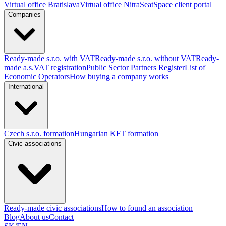
Virtual office Bratislava
Virtual office Nitra
SeatSpace client portal
Companies
Ready-made s.r.o. with VAT
Ready-made s.r.o. without VAT
Ready-
made a.s.
VAT registration
Public Sector Partners Register
List of
Economic Operators
How buying a company works
International
Czech s.r.o. formation
Hungarian KFT formation
Civic associations
Ready-made civic associations
How to found an association
Blog
About us
Contact