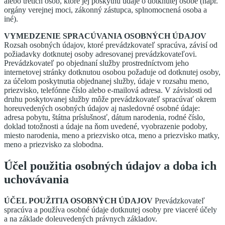
alebo tretích osôb, ktoré jej poskytnú údaje o dotknutej osobe (napr.
orgány verejnej moci, zákonný zástupca, splnomocnená osoba a
iné).
VYMEDZENIE SPRACÚVANIA OSOBNÝCH ÚDAJOV
Rozsah osobných údajov, ktoré prevádzkovateľ spracúva, závisí od
požiadavky dotknutej osoby adresovanej prevádzkovateľovi.
Prevádzkovateľ po objednaní služby prostredníctvom jeho
internetovej stránky dotknutou osobou požaduje od dotknutej osoby,
za účelom poskytnutia objednanej služby, údaje v rozsahu meno,
priezvisko, telefónne číslo alebo e-mailová adresa. V závislosti od
druhu poskytovanej služby môže prevádzkovateľ spracúvať okrem
horeuvedených osobných údajov aj nasledovné osobné údaje:
adresa pobytu, štátna príslušnosť, dátum narodenia, rodné číslo,
doklad totožnosti a údaje na ňom uvedené, vyobrazenie podoby,
miesto narodenia, meno a priezvisko otca, meno a priezvisko matky,
meno a priezvisko za slobodna.
Účel použitia osobných údajov a doba ich
uchovávania
ÚČEL POUŽITIA OSOBNÝCH ÚDAJOV
Prevádzkovateľ
spracúva a používa osobné údaje dotknutej osoby pre viaceré účely
a na základe doleuvedených právnych základov.