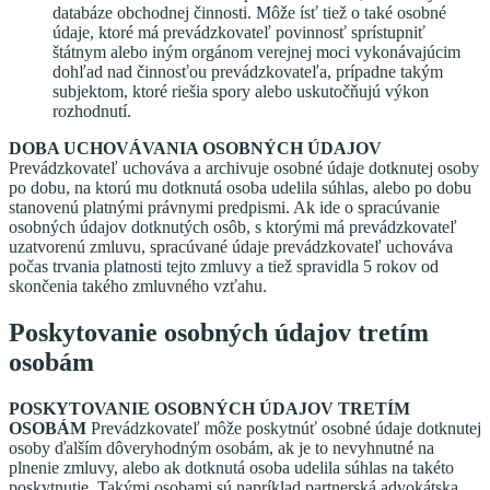
databáze obchodnej činnosti. Môže ísť tiež o také osobné
údaje, ktoré má prevádzkovateľ povinnosť sprístupniť
štátnym alebo iným orgánom verejnej moci vykonávajúcim
dohľad nad činnosťou prevádzkovateľa, prípadne takým
subjektom, ktoré riešia spory alebo uskutočňujú výkon
rozhodnutí.
DOBA UCHOVÁVANIA OSOBNÝCH ÚDAJOV
Prevádzkovateľ uchováva a archivuje osobné údaje dotknutej osoby
po dobu, na ktorú mu dotknutá osoba udelila súhlas, alebo po dobu
stanovenú platnými právnymi predpismi. Ak ide o spracúvanie
osobných údajov dotknutých osôb, s ktorými má prevádzkovateľ
uzatvorenú zmluvu, spracúvané údaje prevádzkovateľ uchováva
počas trvania platnosti tejto zmluvy a tiež spravidla 5 rokov od
skončenia takého zmluvného vzťahu.
Poskytovanie osobných údajov tretím
osobám
POSKYTOVANIE OSOBNÝCH ÚDAJOV TRETÍM
OSOBÁM
Prevádzkovateľ môže poskytnúť osobné údaje dotknutej
osoby ďalším dôveryhodným osobám, ak je to nevyhnutné na
plnenie zmluvy, alebo ak dotknutá osoba udelila súhlas na takéto
poskytnutie. Takými osobami sú napríklad partnerská advokátska