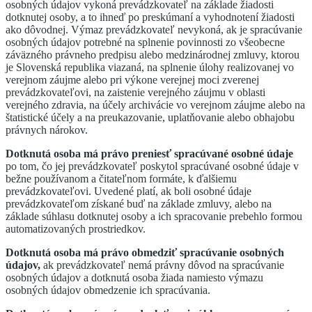
osobných údajov vykoná prevádzkovateľ na základe žiadosti
dotknutej osoby, a to ihneď po preskúmaní a vyhodnotení žiadosti
ako dôvodnej. Výmaz prevádzkovateľ nevykoná, ak je spracúvanie
osobných údajov potrebné na splnenie povinnosti zo všeobecne
záväzného právneho predpisu alebo medzinárodnej zmluvy, ktorou
je Slovenská republika viazaná, na splnenie úlohy realizovanej vo
verejnom záujme alebo pri výkone verejnej moci zverenej
prevádzkovateľovi, na zaistenie verejného záujmu v oblasti
verejného zdravia, na účely archivácie vo verejnom záujme alebo na
štatistické účely a na preukazovanie, uplatňovanie alebo obhajobu
právnych nárokov.
Dotknutá osoba má právo preniesť spracúvané osobné údaje
po tom, čo jej prevádzkovateľ poskytol spracúvané osobné údaje v
bežne používanom a čitateľnom formáte, k ďalšiemu
prevádzkovateľovi. Uvedené platí, ak boli osobné údaje
prevádzkovateľom získané buď na základe zmluvy, alebo na
základe súhlasu dotknutej osoby a ich spracovanie prebehlo formou
automatizovaných prostriedkov.
Dotknutá osoba má právo obmedziť spracúvanie osobných
údajov,
ak prevádzkovateľ nemá právny dôvod na spracúvanie
osobných údajov a dotknutá osoba žiada namiesto výmazu
osobných údajov obmedzenie ich spracúvania.